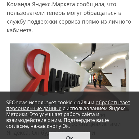
Команда Яндекс.Маркета сообщила, что
пользователи теперь могут обращаться в
службу поддержки сервиса прямо из личного
кабинета.
SEOnews использует cookie-файлы и
обрабатывает
персональные данные
с использованием Яндекс
Метрики. Это улучшает работу сайта и
В личном кабинете запустят чат для
взаимодействие с ним. Подтвердите ваше
экспресс-консультаций со специалистами
согласие, нажав кнопу Ок.
Яндекса. Он будет полезен, если
Ок