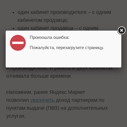
один кабинет производителя – с одним
кабинетом продавца;
один кабинет продавца – с одним
кабинетом производителя.
Произошла ошибка:
Пожалуйста, перезагрузите страницу.
Нововведение упростит работу, так как многие
партнеры Маркета одновременно и продавцы,
и производители. И работа в двух кабинетах
отнимала больше времени.
Напомним, ранее Яндекс Маркет
позволил
увеличить
доход партнерам по
пунктам выдачи (ПВЗ) на дополнительных
услугах.