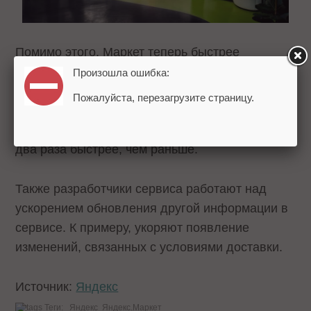
Помимо этого, Маркет теперь быстрее
обновляет цены и скрывает предложения.
Произошла ошибка:
Если скорректировать стоимость товара или
Пожалуйста, перезагрузите страницу.
удалить его из прайс-листа, то изменения
произойдут в течение 40 минут. Это примерно в
два раза быстрее, чем раньше.
Также разработчики сервиса работают над
ускорением обновления другой информации в
сервисе. К примеру, укоряют появление
изменений, связанных с условиями доставки.
Источник:
Яндекс
Теги:
Яндекс
Яндекс.Маркет