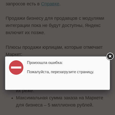
запросов есть в
Справке
.
Продажи бизнесу для продавцов с модулями
интеграции пока не будут доступны, Яндекс
включит их позже.
Плюсы продажи юрлицам, которые отмечает
Маркет:
Произошла ошибка:
Увеличивается количество заказов,
Пожалуйста, перезагрузите страницу.
У заказов от бизнеса средний чек до 11
раз выше, чем у обычных, а возвращают
их реже.
Максимальная сумма заказа на Маркете
для бизнеса – 5 миллионов рублей.