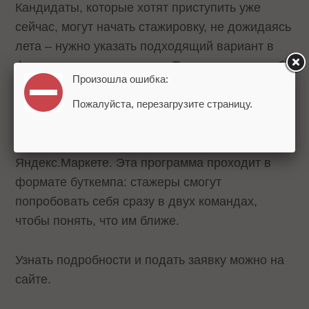
Кандидаты, которые хотят приступить уже
сейчас, могут начать стажировку, не дожидаясь
лета – нужно указать подходящий вариант в
форме при подаче заявки. Те, кто проявит себя
Произошла ошибка:
наилучшим образом, получат шанс перейти в
штат.
Пожалуйста, перезагрузите страницу.
Особый формат стажировки – Deep Dive в
Яндекс.Маркете. Эта программа проходит в
формате буткемпа: стажеры смогут
попробовать себя сразу в двух командах,
чтобы понять, что им ближе.
Узнать подробности и подать заявку можно на
сайте.