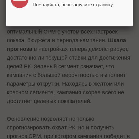
Пожалуйста, перезагрузите страницу.
цену».
Система автоматически рассчитывает
оптимальный CPM с учетом всех настроек
показа, бюджета и периода кампании.
Шкала
прогноза
в настройках теперь демонстрирует,
достаточно ли текущей ставки для достижения
целей РК. Зеленый сегмент означает, что
кампания с большой вероятностью выполнит
параметры открутки. Находясь в желтом или
красном сегменте, кампания скорее всего не
достигнет целевых показателей.
Обновление позволяет не только
спрогнозировать охват РК, но и получить
прогноз CPM, при котором кампания победит в