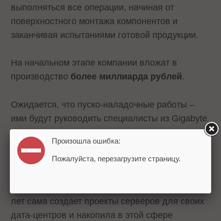
выполняться все операции, начиная от
поверхностного монтажа компонентов и
заканчивая испытаниями готовой продукции.
На начальном этапе компании вложат в
производство
более миллиарда рублей
.
Ожидается, что пуско-наладочные работы –
ими будут руководить специалисты из Gigabyte
– начнутся в третьем квартале 2022 года, а до
Произошла ошибка:
конца 2022 года завод выпустит первый
Пожалуйста, перезагрузите страницу.
сервер. Производимые в Рязани серверы будут
спроектированы с использованием разработок
и технологий Яндекса. Компания более восьми
лет сама создает проекты серверов для своих
дата-центров и накопила в этой сфере