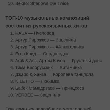
Sekiro: Shadows Die Twice
ТОП-10 музыкальных композиций
состоит из русскоязычных хитов:
RASA — Пчеловод
Артур Пирожков — Зацепила
Артур Пирожков — #Алкоголичка
Егор Крид — Сердцеедка
Artik & Asti, Артём Качер — Грустный дэнс
Тима Белорусских — Витаминка
Джаро & Ханза — Королева танцпола
NILETTO — Любимка
Бабек Мамедрзаев — Принцесса
VERBEE — Зацепила
Ознакомиться подробнее с методологией