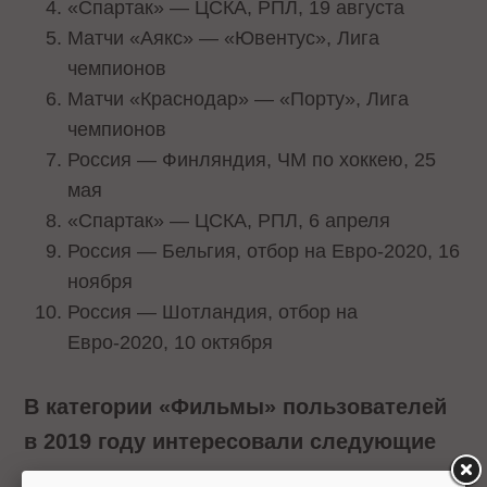
«Спартак» — ЦСКА, РПЛ, 19 августа
Матчи «Аякс» — «Ювентус», Лига
чемпионов
Матчи «Краснодар» — «Порту», Лига
чемпионов
Россия — Финляндия, ЧМ по хоккею, 25
мая
«Спартак» — ЦСКА, РПЛ, 6 апреля
Россия — Бельгия, отбор на Евро-2020, 16
ноября
Россия — Шотландия, отбор на
Евро-2020, 10 октября
В категории «Фильмы» пользователей
в 2019 году интересовали следующие
картины: