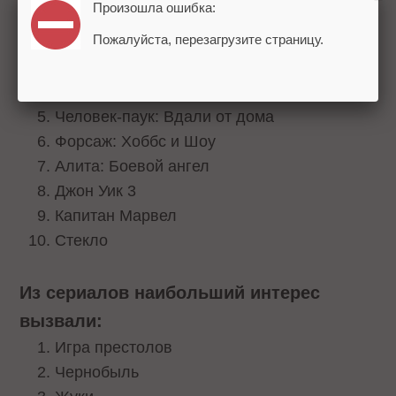
Произошла ошибка:
Т-34
Пожалуйста, перезагрузите страницу.
Джокер
Мстители: Финал
Оно 2
Человек-паук: Вдали от дома
Форсаж: Хоббс и Шоу
Алита: Боевой ангел
Джон Уик 3
Капитан Марвел
Стекло
Из сериалов наибольший интерес
вызвали:
Игра престолов
Чернобыль