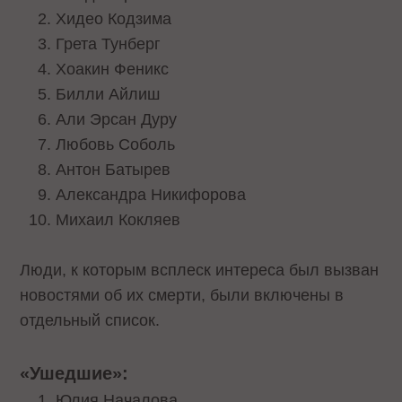
Хидео Кодзима
Грета Тунберг
Хоакин Феникс
Билли Айлиш
Али Эрсан Дуру
Любовь Соболь
Антон Батырев
Александра Никифорова
Михаил Кокляев
Люди, к которым всплеск интереса был вызван
новостями об их смерти, были включены в
отдельный список.
«Ушедшие»:
Юлия Началова