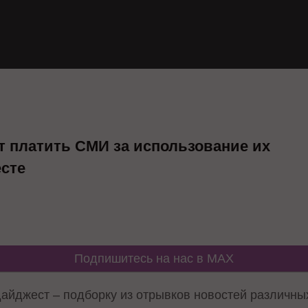
т платить СМИ за использование их
сте
Подпишитесь на нас в MAX
дайджест – подборку из отрывков новостей различн