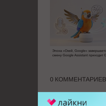
Эпоха «Окей, Google» завершаетс
смену Google Assistant приходит 
0 КОММЕНТАРИЕ