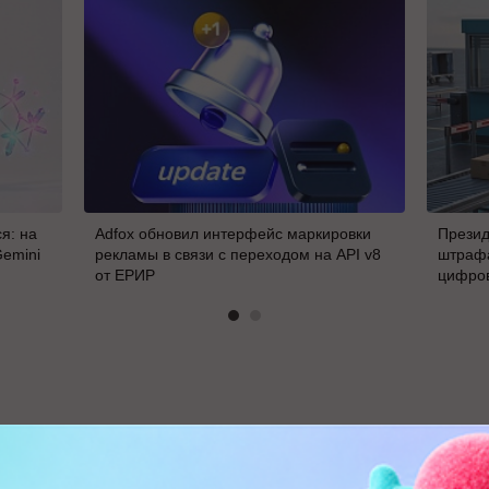
я: на
Adfox обновил интерфейс маркировки
Презид
Gemini
рекламы в связи с переходом на API v8
штрафа
от ЕРИР
цифро
В