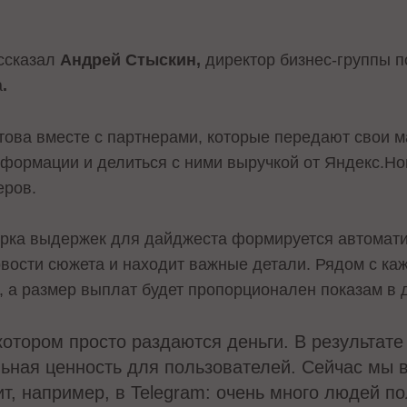
ссказал
Андрей Стыскин,
директор бизнес-группы п
а
.
отова вместе с партнерами, которые передают свои 
ормации и делиться с ними выручкой от Яндекс.Нов
еров.
орка выдержек для дайджеста формируется автоматич
овости сюжета и находит важные детали. Рядом с ка
, а размер выплат будет пропорционален показам в 
котором просто раздаются деньги. В результате
ьная ценность для пользователей. Сейчас мы 
, например, в Telegram: очень много людей п