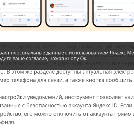
яет выбирать конкретные виды сообщений. Напри
вает персональные данные
с использованием Яндекс Ме
AI или подписаться на рассылки о категориях кеш
дите ваше согласие, нажав кнопу Ок.
в частности, можно в один клик выделить все се
ь. В этом же разделе доступны актуальная электр
мер телефона для связи, а также кнопка сообщить
астройки уведомлений, инструмент позволяет увид
занные с безопасностью аккаунта Яндекс ID. Если
тройство, его можно отключить от аккаунта прямо 
офиля.