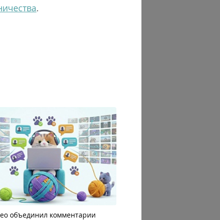
ничества
.
део объединил комментарии
Яндекс 360 усилил блок AI