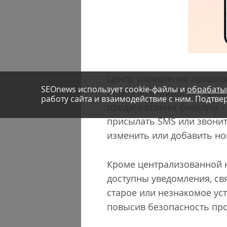
Центр управления позвол
SEOnews использует cookie-файлы и
обрабаты
новых возможностях Алисы 
работу сайта и взаимодействие с ним. Подтвер
предусмотрены фильтры – 
присылать SMS или звонит
изменить или добавить но
Кроме централизованной н
доступны уведомления, свя
старое или незнакомое ус
повысив безопасность пр