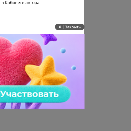
 в Кабинете автора
автоматизацию: июльско
сервисов
X | Закрыть