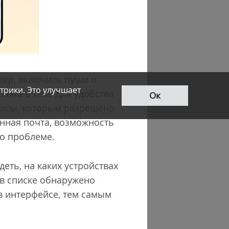
мер, включить пуши о
трики. Это улучшает
бэка в Пэй. Для удобства
Ок
рвисы, которым разрешено
онная почта, возможность
 о проблеме.
еть, на каких устройствах
 в списке обнаружено
в интерфейсе, тем самым