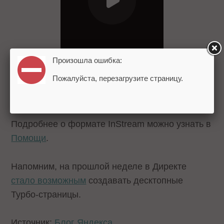
Произошла ошибка:
Пожалуйста, перезагрузите страницу.
Подробнее о формате InStream можно узнать в
Помощи
.
Напомним, на прошлой неделе в Директе
стало возможным
создавать десктопные
Турбо-страницы.
Источник:
Блог Яндекса