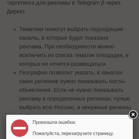
таргетинга для рекламы в Telegram β через
Директ.
Тематики помогут выбрать подходящие
каналы, в которых будет показана
реклама. При необходимости можно
исключить из списка тематик площадки, в
которых не хочется размещаться.
География позволит указать, в каналах
каких регионов нужно показывать посты-
объявления. Если не нужно показывать
рекламу в определенных регионах, лучше
выбрать всю Россию, а ненужные регионы
добавить в исключения.
Произошла ошибка:
Напомним, Яндекс Директ теперь по
Пожалуйста, перезагрузите страницу.