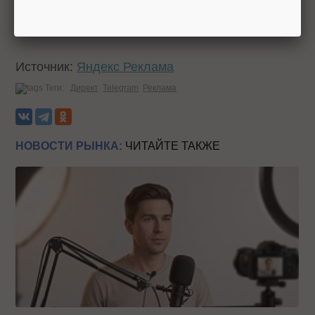
умолчанию
использует
предиктивные модели
LTV в рекламе мобильных приложений.
Источник:
Яндекс Реклама
Теги:
Директ
Telegram
Реклама
НОВОСТИ РЫНКА:
ЧИТАЙТЕ ТАКЖЕ