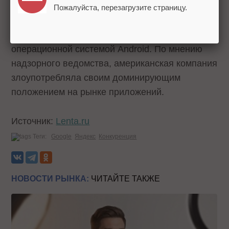
Напомним, ранее ФАС
обязала
Google
Пожалуйста, перезагрузите страницу.
позволить Яндексу предустанавливать свои
сервисы на мобильных устройствах с
операционной системой Android. По мнению
надзорного ведомства, американская компания
злоупотребляла своим доминирующим
положением на рынке приложений.
Источник:
Lenta.ru
Теги:
Google
Яндекс
Конкуренция
НОВОСТИ РЫНКА:
ЧИТАЙТЕ ТАКЖЕ