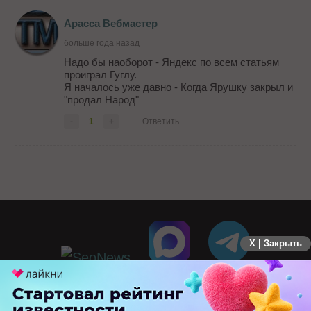
Арасса Вебмастер
больше года назад
Надо бы наоборот - Яндекс по всем статьям
проиграл Гуглу.
Я началось уже давно - Когда Ярушку закрыл и
"продал Народ"
-
1
+
Ответить
X | Закрыть
ПЕРЕЙТИ НА ПОЛНУЮ ВЕРСИЮ
© SEOnews.ru Все права защищены. 2026