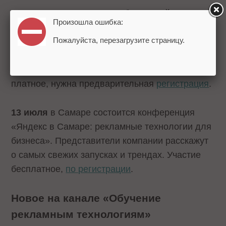
12-13 июля
в Санкт-Петербурге пройдет
Произошла ошибка:
двухдневный «Практикум по Яндекс.Маркету».
Пожалуйста, перезагрузите страницу.
Он будет полезен тем, кто еще не работал с
интернет-сервисом или хочет лучше
разобраться во всех тонкостях. Участие
платное, нужна предварительная
регистрация
.
13 июля
в Самаре состоится конференция
«Яндекс в Самаре: рекламные технологии для
бизнеса». Представители компании расскажут
о самых свежих запусках и трендах. Участие
бесплатное,
по регистрации
.
Новое на канале «Обучение
рекламным технологиям»