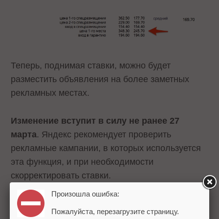
Теперь, поднимая ставки, можно будет
разместить объявления на более заметных
рекламных местах.
Изменение вступит в силу не ранее 27
марта
. Яндекс рекомендует проверить
рекламные кампании, в которых используется
эта функция, и при необходимости
скорректировать ставки.
Произошла ошибка:
Данное нововведение – часть
большого
Пожалуйста, перезагрузите страницу.
обновления
Яндекс.Директа, которое