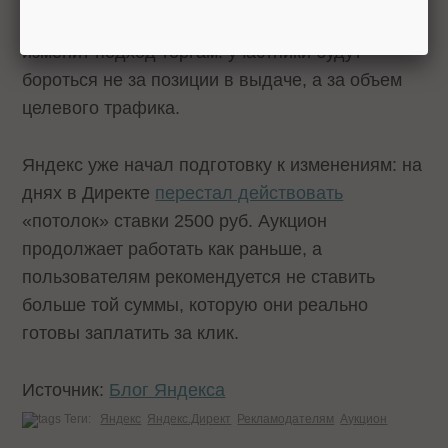
полностью вступит в силу в апреле. Компания
изменит подход торгам: участники будут
бороться не за позиции в выдаче, а за объем
целевого трафика.
Яндекс уже начал подготовку к изменениям: на
днях в Директе
перестал действовать
«потолок» ставки 2500 руб. Аукцион
продолжает работать как раньше, а
пользователям рекомендуется не ставить
больше той суммы, которую они реально
готовы заплатить за клик.
Источник:
Блог Яндекса
Теги:
Яндекс
Яндекс.Директ
Рекламодателям
Аукцион