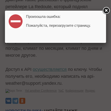
ретейлере La Redoute, который поднял
продажи на 13% при помощи баннеров людей
Произошла ошибка:
в разной одежде, которая менялась в
Пожалуйста, перезагрузите страницу.
зависимости от погоды в регионе
пользователя. В рамках API пользователям
доступны фактическое значение и прогноз
погоды, климат по месяцам, климат по дням и
многое другое.
Доступ к API
осуществляется
по ключу. Чтобы
получить его, необходимо написать на api-
weather@support.yandex.ru.
Теги:
Yet another Conference
YaC
Коференции
Яндекс