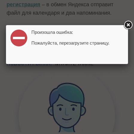
регистрация
– в обмен Яндекса отправит
файл для календаря и два напоминания.
Источник:
Яндекс
Произошла ошибка:
Теги:
Я.Субботник
Конференции
Разработчикам
Пожалуйста, перезагрузите страницу.
НОВОСТИ РЫНКА:
ЧИТАЙТЕ ТАКЖЕ