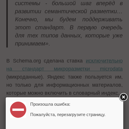
системы - большой шаг вперёд в
развитии семантической разметки…
Конечно, мы будем поддерживать
этот стандарт. В первую очередь
для тех типов данных, которые уже
принимаем»
.
В Schema.org сделана ставка
исключительно
на стандарт микроразметки microdata
(микроданные).
Яндекс также пользуется
им,
но только
для информационных материалов
,
которые можно включить в словарный индекс.
Произошла ошибка:
Напомним, что в начале июня
Google,
Пожалуйста, перезагрузите страницу.
Microsoft и Yahoo
объявили о совместном
участии в проекте по
стандартизации набора