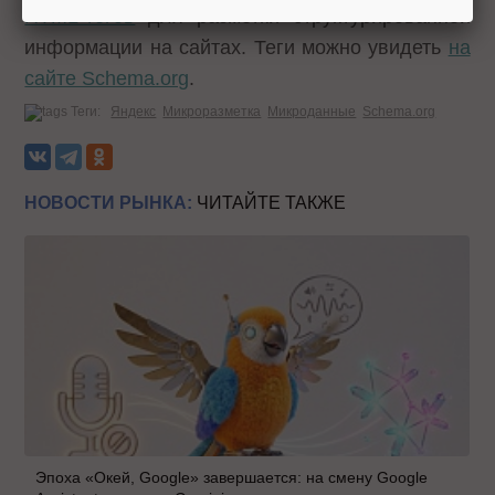
HTML-тегов
для разметки структурированной
информации на сайтах. Теги можно увидеть
на
сайте Schema.org
.
Теги:
Яндекс
Микроразметка
Микроданные
Schema.org
НОВОСТИ РЫНКА:
ЧИТАЙТЕ ТАКЖЕ
Эпоха «Окей, Google» завершается: на смену Google