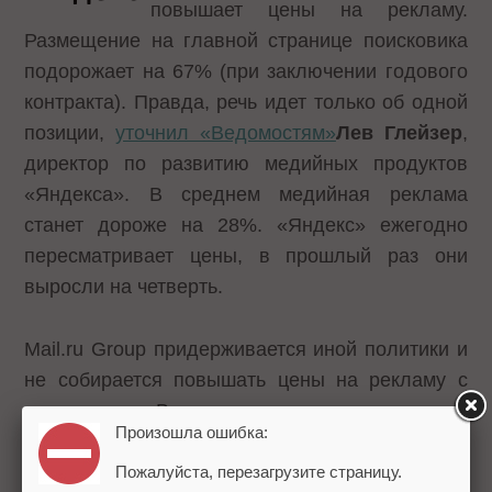
повышает цены на рекламу.
Размещение на главной странице поисковика
подорожает на 67% (при заключении годового
контракта). Правда, речь идет только об одной
позиции,
уточнил «Ведомостям»
Лев Глейзер
,
директор по развитию медийных продуктов
«Яндекса». В среднем медийная реклама
станет дороже на 28%. «Яндекс» ежегодно
пересматривает цены, в прошлый раз они
выросли на четверть.
Mail.ru Group придерживается иной политики и
не собирается повышать цены на рекламу с
нового года. Впрочем, в этом году
компания
Произошла ошибка:
уже поднимала цены
, и сразу на 50%.
«Мы
рассчитываем на рост доходов благодаря
Пожалуйста, перезагрузите страницу.