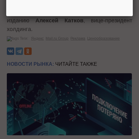
увеличению аудитории и времени ее
пребывания на наших проектах»
, - сообщил
изданию
Алексей Катков
, вице-президент
холдинга.
Теги:
Яндекс
Mail.ru Group
Реклама
Ценообразование
НОВОСТИ РЫНКА:
ЧИТАЙТЕ ТАКЖЕ