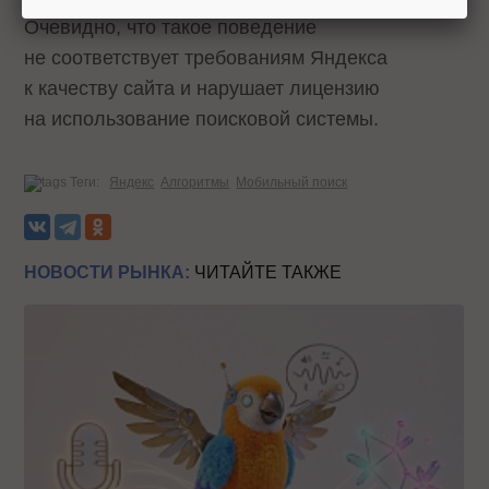
Очевидно, что такое поведение
не соответствует требованиям Яндекса
к качеству сайта и нарушает лицензию
на использование поисковой системы.
Теги:
Яндекс
Алгоритмы
Мобильный поиск
НОВОСТИ РЫНКА:
ЧИТАЙТЕ ТАКЖЕ