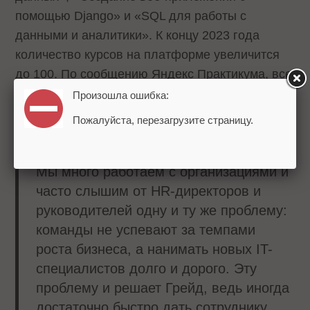
помощью Django» и «SQL для работы с
данными и аналитики». К концу 2023 года
количество курсов на платформе увеличится
до 100. По сообщению Яндекс Практикума, все
курсы разработаны на базе исследований
Произошла ошибка:
потребностей технических руководителей
Пожалуйста, перезагрузите страницу.
российских компаний.
Мы много работаем с организациями и
часто слышим от HR-директоров и
руководителей одну и ту же проблему:
команды не успевают за темпами
роста бизнеса, а нанимать новых IT-
специалистов долго и дорого. Эту
проблему и решает Грейд, ведь иногда
достаточно быстро дать сотруднику