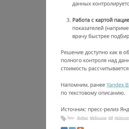
данных контролируетс
Работа с картой пацие
показателей (например
врачу быстрее подбир
Решение доступно как в об
полного контроля над дан
стоимость рассчитывается
Напомним, ранее
Yandex B
по текстовому описанию.
Источник: пресс-релиз Ян
Теги:
Яндекс
Медицина
ИИ
Нейросе