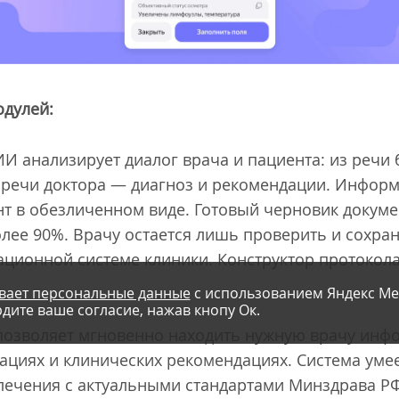
дулей:
И анализирует диалог врача и пациента: из речи
 речи доктора — диагноз и рекомендации. Инфор
нт в обезличенном виде.
Готовый черновик докумен
олее 90%. Врачу остается лишь проверить и сохра
ционной системе клиники. Конструктор протокола
.
вает персональные данные
с использованием Яндекс Ме
дите ваше согласие, нажав кнопу Ок.
озволяет мгновенно находить нужную врачу инф
кациях и клинических рекомендациях. Система уме
лечения с актуальными стандартами Минздрава Р