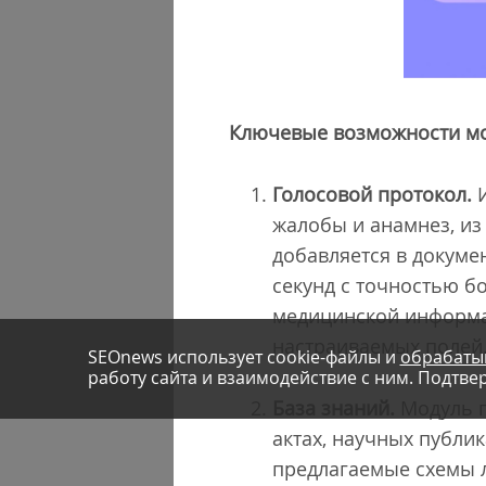
Ключевые возможности мо
Голосовой протокол.
И
жалобы и анамнез, из
добавляется в докуме
секунд с точностью б
медицинской информа
настраиваемых полей
SEOnews использует cookie-файлы и
обрабаты
работу сайта и взаимодействие с ним. Подтвер
База знаний.
Модуль п
актах, научных публи
предлагаемые схемы 