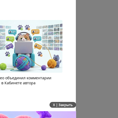
део объединил комментарии
Яндекс 360 усилил блок AI
 в Кабинете автора
автоматизацию: июльско
сервисов
X | Закрыть