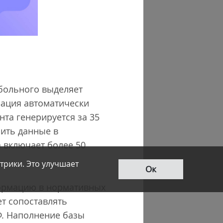
 больного выделяет
мация автоматически
та генерируется за 35
нить данные в
 включает более 50
трики. Это улучшает
Ок
ормацию в нормативных
ет сопоставлять
Ф. Наполнение базы