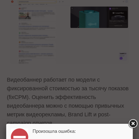
Видеобаннер работает по модели с
фиксированной стоимостью за тысячу показов
(fixCPM). Оценить эффективность
видеобаннера можно с помощью привычных
метрик видеорекламы, Brand Lift и post-
campaign отчетов.
Произошла ошибка: