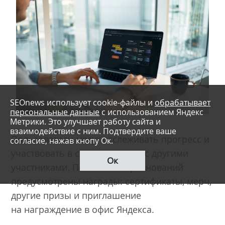
SEOnews использует cookie-файлы и
обрабатывает
персональные данные
с использованием Яндекс
Метрики. Это улучшает работу сайта и
взаимодействие с ним. Подтвердите ваше
Пользователи могут отслеживать прогресс и
согласие, нажав кнопу Ок.
участвовать в соревнованиях с другими
Ок
участниками. По итогам соревнований
предусмотрены награды: сертификаты, мерч,
другие призы и приглашение
на награждение в офис Яндекса.