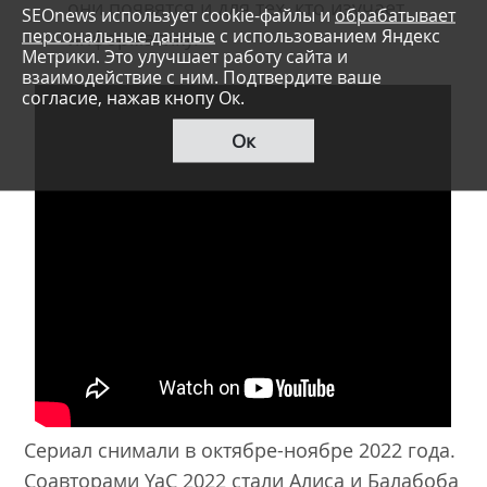
они появятся и для тех, кто изучает
SEOnews использует cookie-файлы и
обрабатывает
персональные данные
с использованием Яндекс
информатику.
Метрики. Это улучшает работу сайта и
взаимодействие с ним. Подтвердите ваше
согласие, нажав кнопу Ок.
Ок
Сериал снимали в октябре-ноябре 2022 года.
Соавторами YaC 2022 стали Алиса и Балабоба