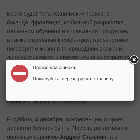
Всего будет пять технических треков: о
бэкенде, фронтенде, мобильной разработке,
машинном обучении и управлении продуктом,
а также отдельный lifestyle-трек, где участники
поговорят о жизни в IT, свободном времени,
личных финансах и свежих научных открытиях.
Произошла ошибка:
В пятницу,
3 декабря
, пройдет неформальная
Пожалуйста, перезагрузите страницу.
часть конференции – с IT-стендапом и
обсуждением того, как алгоритмы Яндекса
помогают искать инопланетян.
В субботу,
4 декабря
, конференцию откроет
директор бизнес-группы Поиска, рекламных и
облачных сервисов
Андрей Стыскин
, а в