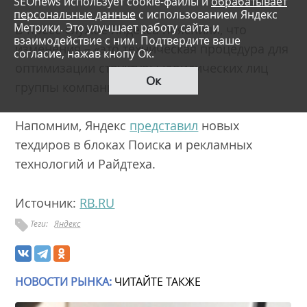
SEOnews использует cookie-файлы и
обрабатывает
персональные данные
с использованием Яндекс
Метрики. Это улучшает работу сайта и
В пресс-службе Яндекса пояснили, что
взаимодействие с ним. Подтвердите ваше
изменения – «это техническая процедура для
согласие, нажав кнопу Ок.
оптимизации структуры юридических лиц
Ок
группы компаний».
Напомним, Яндекс
представил
новых
техдиров в блоках Поиска и рекламных
технологий и Райдтеха.
Источник:
RB.RU
Теги:
Яндекс
НОВОСТИ РЫНКА:
ЧИТАЙТЕ ТАКЖЕ