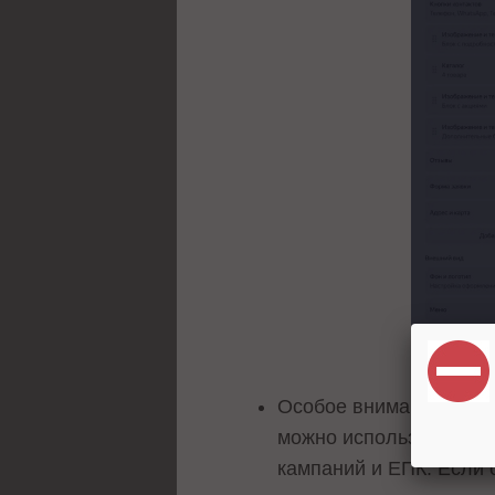
Особое внимание в обн
можно использовать ка
кампаний и ЕПК. Если 