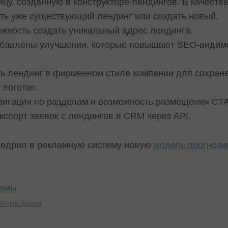
ицу, созданную в конструкторе лендингов. В качеств
ть уже существующий лендинг или создать новый.
жность создать уникальный адрес лендинга.
обавлены улучшения, которые повышают SEO-видимо
ть лендинг в фирменном стиле компании для сохран
 логотип.
вигация по разделам и возможность размещения CTA
кспорт заявок с лендингов в CRM через API.
недрил в рекламную систему новую
модель прогнози
ламы
Яндекс Директ