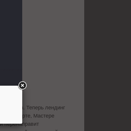
интернета. Теперь лендинг
остом старте, Мастере
ки перенаправит