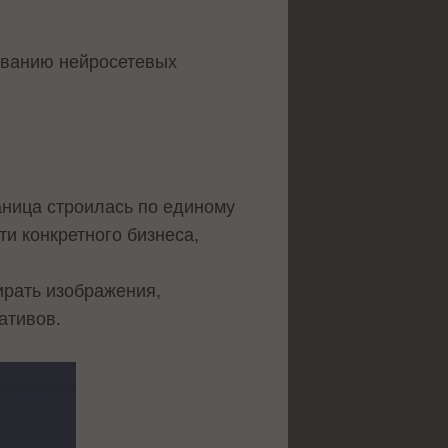
ованию нейросетевых
аница строилась по единому
и конкретного бизнеса,
ирать изображения,
ативов.