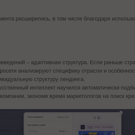
мента расширились, в том числе благодаря использ
введений – адаптивная структура. Если раньше стр
йросети анализируют специфику отрасли и особенност
ивидуальную структуру лендинга.
усственный интеллект научился автоматически подб
компании, экономя время маркетологов на поиск кре