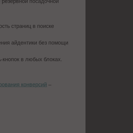
е резервной посадочной
сть страниц в поиске
ения айдентики без помощи
-кнопок в любых блоках.
рования конверсий
–