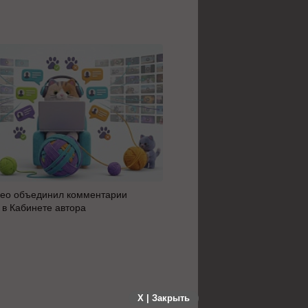
ео объединил комментарии
Яндекс 360 усилил блок AI 
 в Кабинете автора
автоматизацию: июльское 
сервисов
X | Закрыть