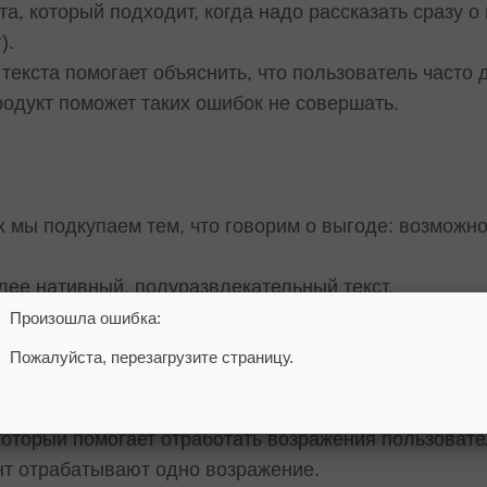
а, который подходит, когда надо рассказать сразу о
).
екста помогает объяснить, что пользователь часто д
родукт поможет таких ошибок не совершать.
ах мы подкупаем тем, что говорим о выгоде: возможно
ее нативный, полуразвлекательный текст.
огда нужно сравнить два продукта/решения и показат
Произошла ошибка:
мат для еды.
Пожалуйста, перезагрузите страницу.
е. Формат для продуктов, где важен визуал.
льно-охватный формат, который превращает статью в
который помогает отработать возражения пользовате
нт отрабатывают одно возражение.