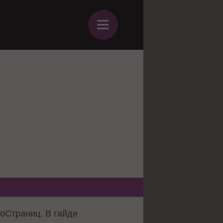
≡
моСтраниц. В гайде