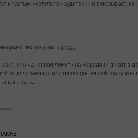
ся к частым «хотелкам» аудитории и показывает, как
римерами можно узнать
здесь
.
ы
заменили
«Дневной лимит» на «Средний лимит в де
той за дочитывания или переходы на сайт получать
 она активна.
аницы
 ТАКЖЕ