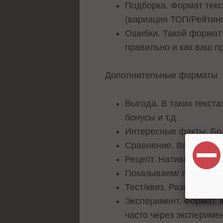
Подборка. Формат текст
(вариация ТОП/Рейтинг
Ошибки. Такой формат т
правильно и как ваш п
Дополнительные форматы
Выгода. В таких текст
бонусы и т.д.
Интересные факты. Бол
Сравнение. Вариант, к
Рецепт. Нативный фор
Показываем/ посмотрит
Тест/квиз. Развлекате
Эксперимент. Формат, 
часто через экспериме