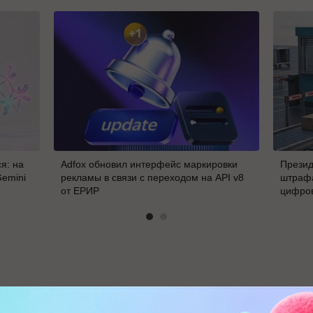
я: на
Adfox обновил интерфейс маркировки
Презид
Gemini
рекламы в связи с переходом на API v8
штрафа
от ЕРИР
цифро
В