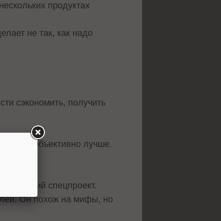
 нескольких продуктах
елает не так, как надо
сти сэкономить, получить
ь, какой объективно лучше.
 настоящий спецпроект.
лей. Он похож на мифы, но