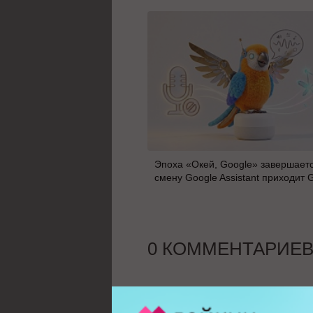
Эпоха «Окей, Google» завершаетс
смену Google Assistant приходит 
0 КОММЕНТАРИЕ