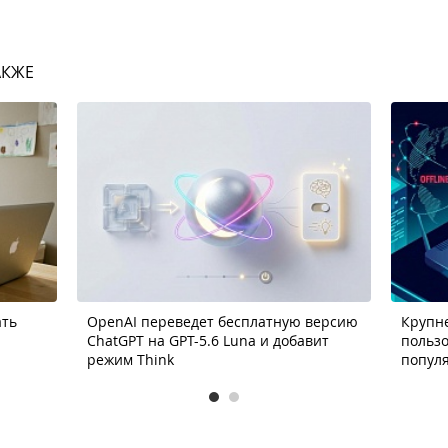
АКЖЕ
ать
OpenAI переведет бесплатную версию
Крупне
ChatGPT на GPT-5.6 Luna и добавит
пользо
режим Think
попул