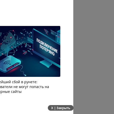
йший сбой в рунете:
Каждый четвертый читат
ватели не могут попасть на
отписывается от блогера 
ярные сайты
избытка рекламы
X | Закрыть