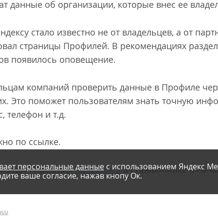
т данные об организации, которые внес ее владе
ндексу стало известно не от владельцев, а от пар
вал страницы Профилей. В рекомендациях раздел
тов появилось оповещение.
льцам компаний проверить данные в Профиле чер
их. Это поможет пользователям знать точную ин
 телефон и т.д.
но по ссылке.
вает персональные данные
с использованием Яндекс Ме
низаций Профили
появились
в Справочнике в нача
дите ваше согласие, нажав кнопу Ок.
нии