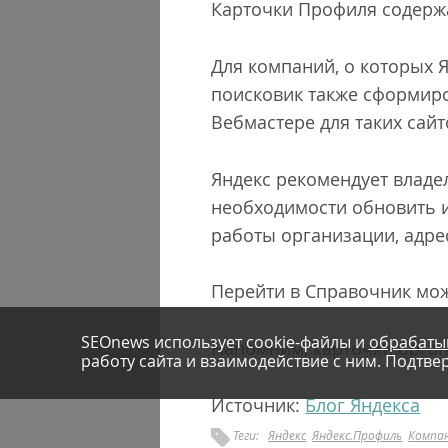
Карточки Профиля содержа
Для компаний, о которых Я
поисковик также сформиро
Вебмастере для таких сай
Яндекс рекомендует владе
необходимости обновить 
работы организации, адрес,
Перейти в Справочник мож
SEOnews использует cookie-файлы и
обрабаты
Напомним, карточки орга
работу сайта и взаимодействие с ним. Подтвер
Источник:
Блог Яндекса
Теги:
Яндекс
Яндекс.Профиль
Компа