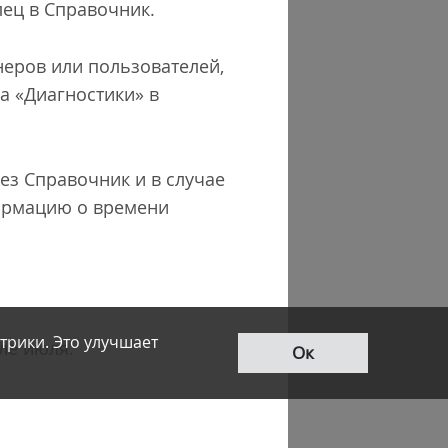
лец в Справочник.
тнеров или пользователей,
а «Диагностики» в
ез Справочник и в случае
формацию о времени
трики. Это улучшает
ле июля.
Ок