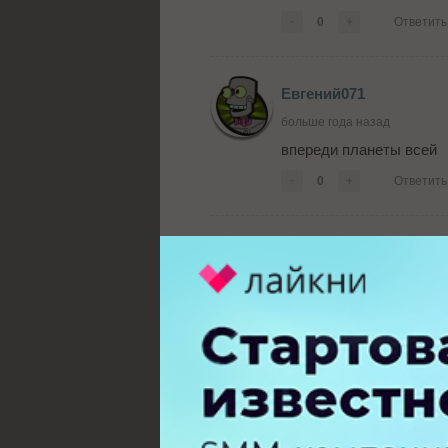
-
0
+
Ответить
Евгений071
больше года назад
впереди планеты всей
-
0
+
Ответить