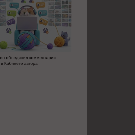
ео объединил комментарии
Яндекс 360 усилил блок AI 
 в Кабинете автора
автоматизацию: июльское 
сервисов