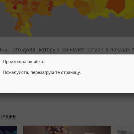
ь» - это доля, которую занимает регион в показах 
езультатов поиска, пришедшихся на этот реги
Произошла ошибка:
00%, означает, что данное слово в данном регион
Пожалуйста, перезагрузите страницу.
 это означает, что в данном регионе существует п
 пониженный.
ебмастерам
 ТАКЖЕ