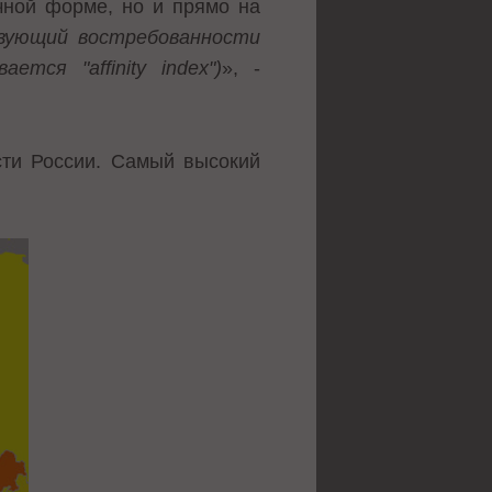
чной форме, но и прямо на
вующий востребованности
тся "affinity index")
», -
сти России. Самый высокий