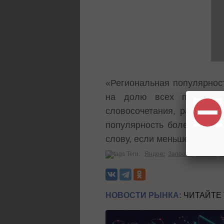
«Региональная популярност
на долю всех показов р
словосочетания, равная 1
популярность более 100%,
слову, если меньше 100% -
Теги:
Яндекс
Запросы
Чилаут
В
НОВОСТИ РЫНКА:
ЧИТАЙТЕ