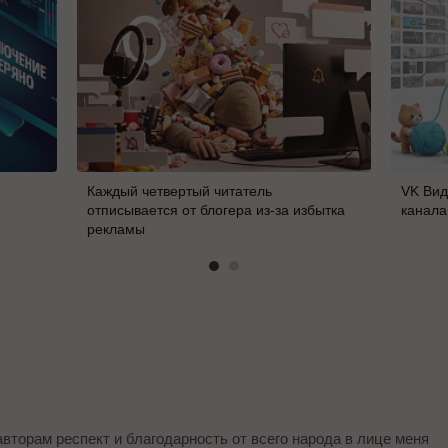
Каждый четвертый читатель
VK Вид
отписывается от блогера из-за избытка
канала
рекламы
авторам респект и благодарность от всего народа в лице меня