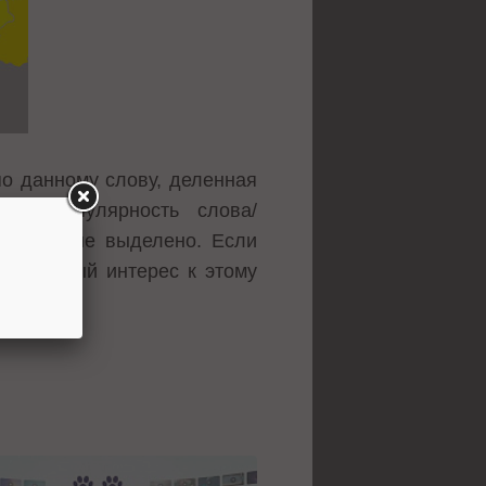
по данному слову, деленная
он. Популярность слова/
е ничем не выделено. Если
овышенный интерес к этому