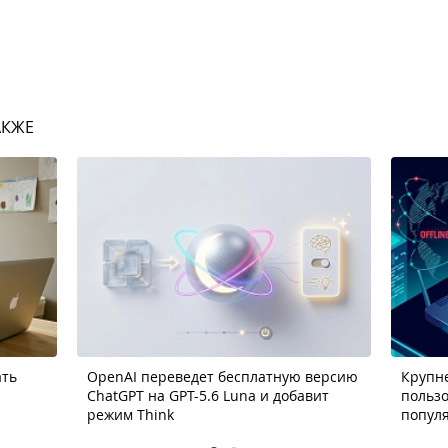
АКЖЕ
ать
OpenAI переведет бесплатную версию
Крупне
ChatGPT на GPT-5.6 Luna и добавит
пользо
режим Think
попул