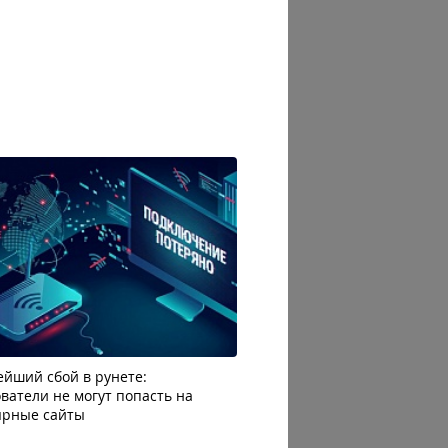
йший сбой в рунете:
Каждый четвертый читат
ватели не могут попасть на
отписывается от блогера 
ярные сайты
избытка рекламы