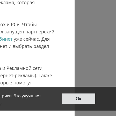
еклама, которая
ox и РСЯ. Чтобы
ыл запущен партнерский
бинет
уже сейчас. Для
нет и выбрать раздел
 и Рекламной сети,
ернет-рекламы). Также
оторые помогут
трики. Это улучшает
Ок
c.