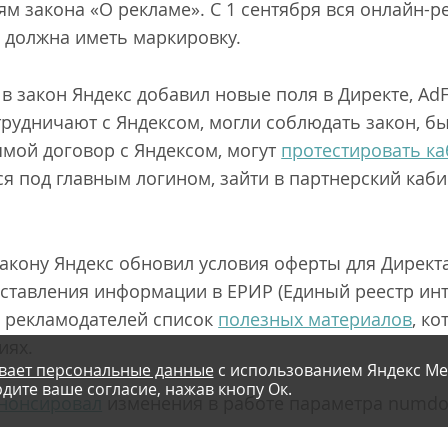
м закона «О рекламе». С 1 сентября вся онлайн-р
, должна иметь маркировку.
в закон Яндекс добавил новые поля в Директе, AdF
трудничают с Яндексом, могли соблюдать закон, б
рямой договор с Яндексом, могут
протестировать ка
ся под главным логином, зайти в партнерский каби
.
закону Яндекс обновил условия оферты для Директа
ставления информации в ЕРИР (Единый реестр инт
я рекламодателей список
полезных материалов
, к
иях.
вает персональные данные
с использованием Яндекс Ме
дите ваше согласие, нажав кнопу Ок.
нонсировал
изменения в работе параметра numdo