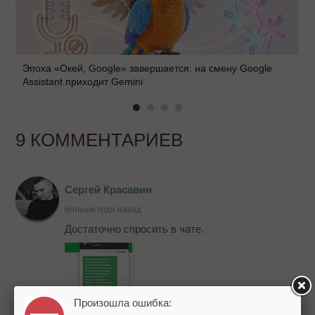
Эпоха «Окей, Google» завершается: на смену Google
Assistant приходит Gemini
9 КОММЕНТАРИЕВ
Сергей Красавин
больше года назад
Достаточно спросить в чате.
Произошла ошибка: