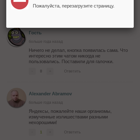
Пожалуйста, перезагрузите страницу.
-
3
+
Ответить
Гость
больше года назад
Ничего не делал, кнопка появилась сама. Что
интересно этим чатом никогда не
пользовались. Поставили для галочки.
-
0
+
Ответить
Alexander Abramov
больше года назад
Яндексы, пожалейте наши организмы,
измученные излишествами разными
нехорошими!
-
1
+
Ответить