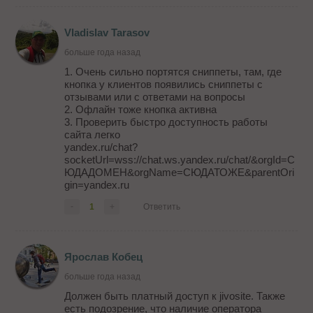
Vladislav Tarasov
больше года назад
1. Очень сильно портятся сниппеты, там, где
кнопка у клиентов появились сниппеты с
отзывами или с ответами на вопросы
2. Офлайн тоже кнопка активна
3. Проверить быстро доступность работы
сайта легко
yandex.ru/chat?
socketUrl=wss://chat.ws.yandex.ru/chat/&orgId=С
ЮДАДОМЕН&orgName=СЮДАТОЖЕ&parentOri
gin=yandex.ru
-
1
+
Ответить
Ярослав Кобец
больше года назад
Должен быть платный доступ к jivosite. Также
есть подозрение, что наличие оператора