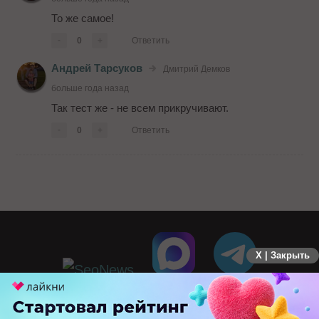
То же самое!
-
0
+
Ответить
Андрей Тарсуков
Дмитрий Демков
больше года назад
Так тест же - не всем прикручивают.
-
0
+
Ответить
X | Закрыть
ПЕРЕЙТИ НА ПОЛНУЮ ВЕРСИЮ