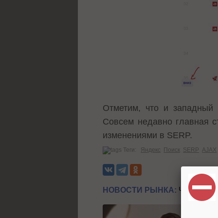
Отметим, что и западный 
Совсем недавно главная с
изменениями в SERP.
Теги:
Яндекс
Поиск
SERP
AJAX
НОВОСТИ РЫНКА:
ЧИТАЙТЕ