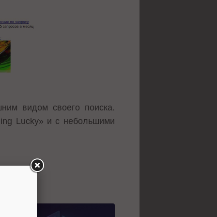
шним видом своего поиска.
ling Lucky» и с небольшими