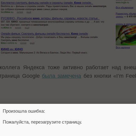
коллега Яндекса тоже активно работает над вне
траница Google
была замечена
без кнопки «I’m Fee
Произошла ошибка:
 ТАКЖЕ
Пожалуйста, перезагрузите страницу.