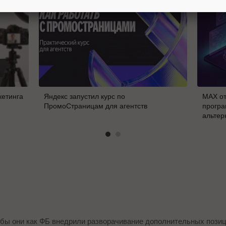
кетинга
Яндекс запустил курс по
MAX от
ПромоСтраницам для агентств
програ
альтер
В
бы они как ФБ внедрили разворачивание дополнительных позици