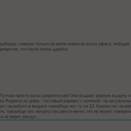
 выборку, главное только на моем компе из всего офиса. вобщем 
прокрутке, это было очень удобно.
 Гуглом просто катастрофическая! Они выдают разную выдачу п
а Яндексе из дома - тестовый вариант с конпкой - по актуальны
 нет, на работе в выдаче товообще нет. то на 10. Кнопки нет на ра
те, товообще нет. начальство рвети мечет, ткт не может повери
и не верит расрут...