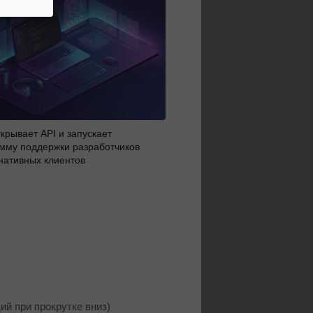
крывает API и запускает
AI-агенты OpenAI начали 
мму поддержки разработчиков
побег из тестовой среды з
нативных клиентов
до атаки
й при прокрутке вниз)