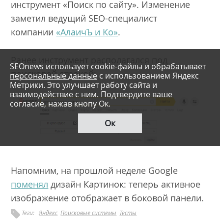
инструмент «Поиск по сайту». Изменение
заметил ведущий SEO-специалист
компании
«АлаичЪ и Ко»
.
Ранее инструмент располагался под
SEOnews использует cookie-файлы и
обрабатывает
поисковой строкой:
персональные данные
с использованием Яндекс
Метрики. Это улучшает работу сайта и
взаимодействие с ним. Подтвердите ваше
согласие, нажав кнопу Ок.
Ок
Напомним, на прошлой неделе Google
поменял
дизайн Картинок: теперь активное
изображение отображает в боковой панели.
Теги:
Яндекс
Поисковые системы
Тесты