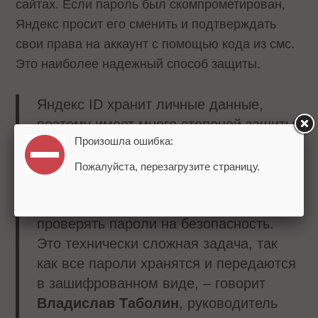
сайтах. Если пароль был скомпрометирован,
Яндекс просит его сменить и подтверждать
свои права на аккаунт с помощью кода из смс.
Это наиболее надежный способ защиты.
Яндекс ID хранит личные данные,
поэтому имеет много степеней защиты.
Произошла ошибка:
Но если пароль от него попадет к
злоумышленникам, защитить аккаунт
Пожалуйста, перезагрузите страницу.
будет сложнее. Поэтому мы решили
усилить защиту аккаунтов и постоянно
проверять пароли на безопасность.
Это технически сложная задача, так
как все пароли хранятся и передаются
в зашифрованном виде, – говорит
Владислав Таболин
, руководитель