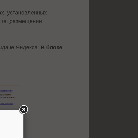
ах, установленных
 спецразмещении
ыдаче Яндекса.
В блоке