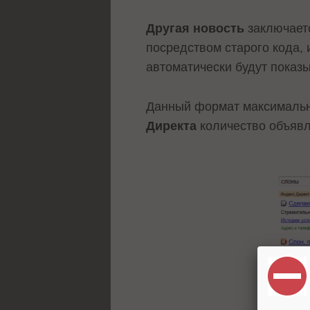
Другая новость
заключаетс
посредством старого кода,
автоматически будут показ
Данный формат максимальн
Директа
количество объявл