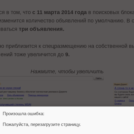
я в том, что
с 11 марта 2014 года
в поисковых блок
 изменится количество объявлений по умолчанию. В
ываться
три объявления.
о приблизится к спецразмещению на собственной в
ений тоже увеличится до
9.
Нажмите, чтобы увеличить
Произошла ошибка:
Пожалуйста, перезагрузите страницу.