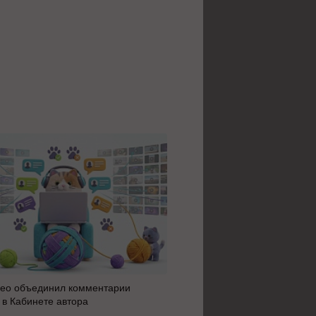
ео объединил комментарии
Яндекс 360 усилил блок AI 
 в Кабинете автора
автоматизацию: июльское 
сервисов