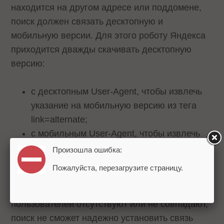
находится на другом адресе или поддомене,
поиск должен связать десктопную и
мобильную версии. Для этого роботу Яндекса
приходится дважды скачивать десктопную
версию:
с десктопным User-Agent, чтобы извлечь
указание на мобильную версию из тега
link=alternate;
с мобильным User-Agent, чтобы извлечь
редирект на мобильную версию.
Произошла ошибка:
Пожалуйста, перезагрузите страницу.
Если указание на мобильную версию в теге
link=alternate и цель редиректа для мобильных
пользователей отсутствуют или не совпадают,
поиск не сможет надежно установить связь