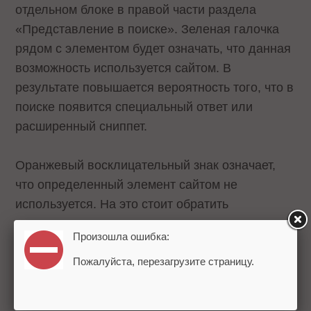
отдельном блоке в правой части раздела
«Представление в поиске». Зеленая галочка
рядом с элементом будет означать, что данная
возможность используется сайтом. В
результате повышается вероятность того, что в
поиске появится специальный ответ или
расширенный сниппет.
Оранжевый восклицательный знак означает,
что определенный элемент сайтом не
используется. На это стоит обратить
внимание.
Произошла ошибка:
Пожалуйста, перезагрузите страницу.
Общая шкала в блоке показывает, насколько
сайт использует элементы для формирования
сниппетов и специальных ответов.