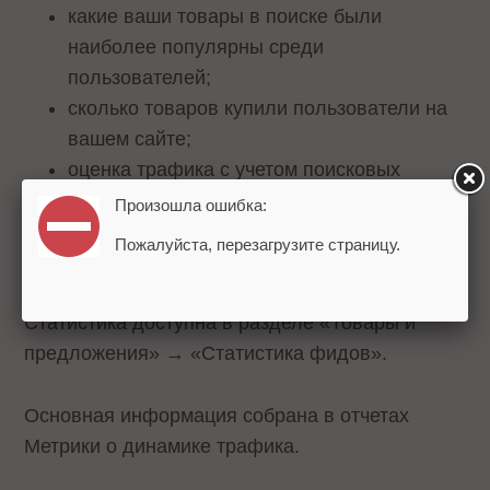
какие ваши товары в поиске были
наиболее популярны среди
пользователей;
сколько товаров купили пользователи на
вашем сайте;
оценка трафика с учетом поисковых
запросов;
Произошла ошибка:
сравнение вовлеченности пользователей,
Пожалуйста, перезагрузите страницу.
пришедших из разных источников.
Статистика доступна в разделе «Товары и
предложения» → «Статистика фидов».
Основная информация собрана в отчетах
Метрики о динамике трафика.