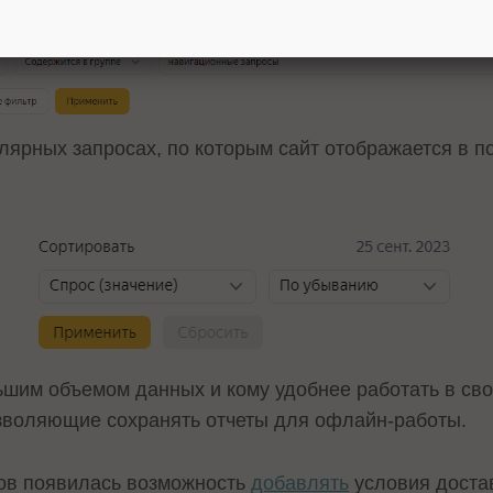
лярных запросах, по которым сайт отображается в п
льшим объемом данных и кому удобнее работать в сво
озволяющие сохранять отчеты для офлайн-работы.
нов появилась возможность
добавлять
условия доста