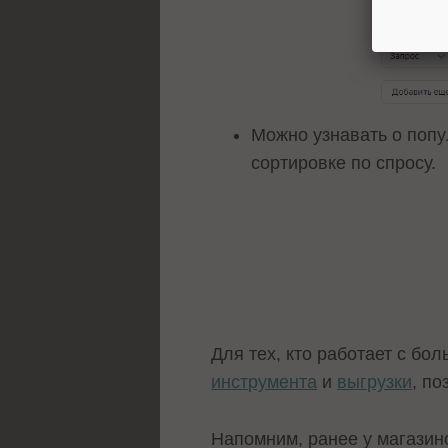
Можно узнавать о попу
сортировке по спросу.
Для тех, кто работает с бо
инструмента
и
выгрузки
, п
Напомним, ранее у магази