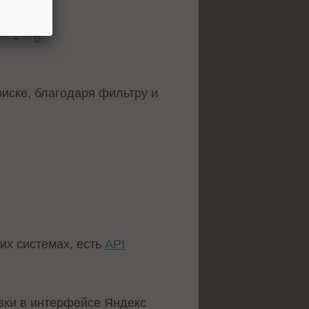
оиске, благодаря фильтру и
их системах, есть
API
вки в интерфейсе Яндекс