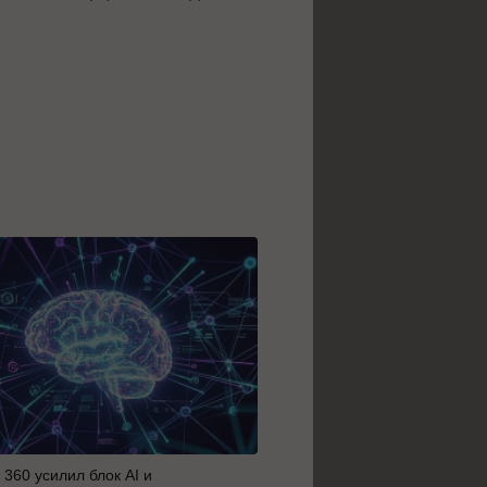
 360 усилил блок AI и
Яндекс отключил навыки в 