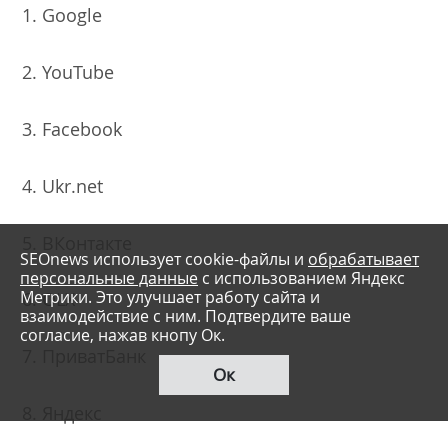
1. Google
2. YouTube
3. Facebook
4. Ukr.net
5. ВКонтакте
SEOnews использует cookie-файлы и
обрабатывает
персональные данные
с использованием Яндекс
Метрики. Это улучшает работу сайта и
6. OLX
взаимодействие с ним. Подтвердите ваше
согласие, нажав кнопу Ок.
7. ПриватБанк
Ок
8. Яндекс