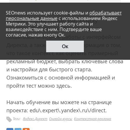
SEOnews использует cookie-файлы и
обрабатывает
персональные данные
с использованием Яндекс
Первое занятие посвящено запуску
Метрики. Это улучшает работу сайта и
рекламной кампании. В него входит
взаимодействие с ним. Подтвердите ваше
согласие, нажав кнопу Ок.
пошаговое описание работы с интерфейсом
Директа, а также базовая информация о том,
Ок
что такое контекст, как оценить примерный
рекламный бюджет, выбрать ключевые слова
и настройки для быстрого старта.
Ознакомиться с основной информацией и
пройти тест можно
здесь
.
Начать обучение вы можете на странице
проекта:
edu\.expert\.yandex\.ru\/direct
.
Теги:
Яндекс.Директ
Онлайн-курсы
Контекстная реклама