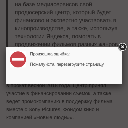
на базе медиасервисов свой
продюсерский центр, который будет
финансово и экспертно участвовать в
кинопроизводстве, а также, используя
технологии Яндекса, помогать в
продвижении фильмов разных жанров.
Произошла ошибка:
Первым опытом нового продюсерского центра
Пожалуйста, перезагрузите страницу.
стало участие в съемках фильма «Черновик»
по роману Сергея Лукъяненко. Картина выйдет
в прокат весной 2018 года. Центр принял
участие в финансировании съемок, а также
ведет промокомпанию в поддержку фильма
вместе с Sony Pictures, Фондом кино и
компанией «Новые люди»».