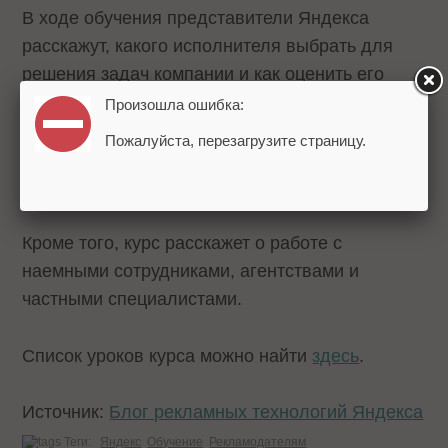
В ходе обучения представители Яндекса
расскажут, какого исполнителя выбрать для
решения задач компании и как оценить его
работу. В уроках объяснили, как ставить
Произошла ошибка:
специалисту цели, определять KPI и
Пожалуйста, перезагрузите страницу.
отслеживать эффективность рекламной
кампании.
Кроме того, курс расскажет о работе с
наемными сотрудниками, агентствами и
частными специалистами.
Список уроков курса можно найти
здесь
.
Источник:
Блог рекламных технологий Яндекса
Теги:
Яндекс
Обучение
Рекламодателям