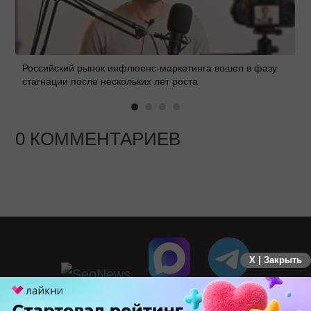
Российский рынок инфлюенс-маркетинга вошел в фазу
стагнации после нескольких лет роста
0 КОММЕНТАРИЕВ
X | Закрыть
ПЕРЕЙТИ НА ПОЛНУЮ ВЕРСИЮ