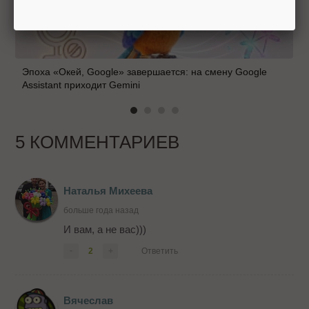
Эпоха «Окей, Google» завершается: на смену Google
Assistant приходит Gemini
5 КОММЕНТАРИЕВ
Наталья Михеева
больше года назад
И вам, а не вас)))
-
2
+
Ответить
Вячеслав