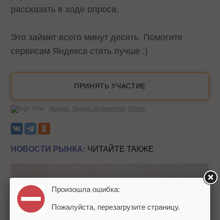
рассказать в ходе опроса.
Это займет всего минут десять. Помогите
сервисам Яндекса стать лучше :)
ПРИНЯТЬ УЧАСТИЕ
Теги:
Яндекс
Яндекс.Вебмастер
Опрос
НОВОСТИ РЫНКА:
ЧИТАЙТЕ ТАКЖЕ
Произошла ошибка:
Пожалуйста, перезагрузите страницу.