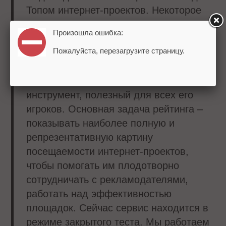
Топом интернет-проектов. Некоторое
время назад мы получили запрос от
Произошла ошибка:
рекламодателей и владельцев
Пожалуйста, перезагрузите страницу.
площадок на его создание. У нас
большая накопленная экспертиза и
знания о рынке. Мы хотим создать
инструмент, полезный для всех его
игроков. Основная задача рейтинга –
показывать наиболее полную и
репрезентативную картину
посещаемости интернет-проектов,
чтобы помогать им плодотворно
сотрудничать с рекламодателями,
работать над эффективностью
площадок. Сейчас сервис находится в
режиме закрытого теста. Мы работаем