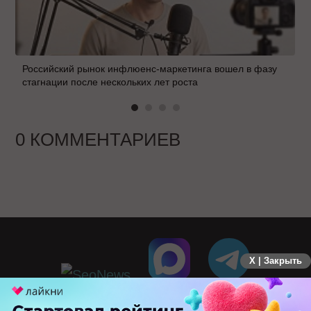
Российский рынок инфлюенс-маркетинга вошел в фазу
стагнации после нескольких лет роста
0 КОММЕНТАРИЕВ
X | Закрыть
ПЕРЕЙТИ НА ПОЛНУЮ ВЕРСИЮ