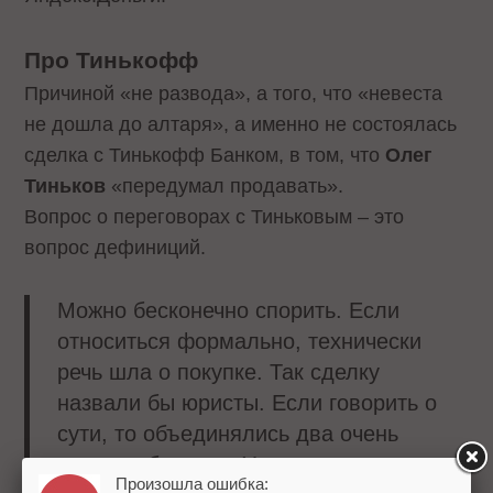
Про Тинькофф
Причиной «не развода», а того, что «невеста
не дошла до алтаря», а именно не состоялась
сделка с Тинькофф Банком, в том, что
Олег
Тиньков
«передумал продавать».
Вопрос о переговорах с Тиньковым – это
вопрос дефиниций.
Можно бесконечно спорить. Если
относиться формально, технически
речь шла о покупке. Так сделку
назвали бы юристы. Если говорить о
сути, то объединялись два очень
крупных бизнеса. У них разная
Произошла ошибка: