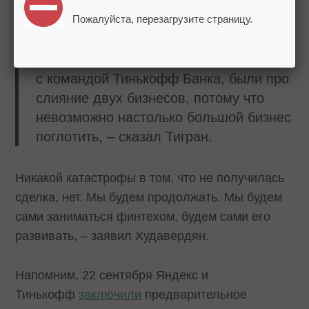
капитализация, но, если сравнивать
генерируемую чистую прибыль, они
Пожалуйста, перезагрузите страницу.
сравнимы. В этом отношении те планы,
которые мы разрабатывали совместно
с командой Тинькофф Банка, были про
слияние двух бизнесов, потому что
невозможно настолько большой бизнес
поглотить, – сказал Тигран.
Никакой катастрофы в том, что не получилась
сделка, нет. Мы будем продолжать. Мы будем
сами заниматься финтехом, будем сами его
развивать, – заявил Худавердян.
Напомним, 22 сентября Яндекс и
Тинькофф
заключили
предварительное