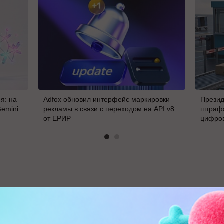
я: на
Adfox обновил интерфейс маркировки
Презид
Gemini
рекламы в связи с переходом на API v8
штрафа
от ЕРИР
цифро
В