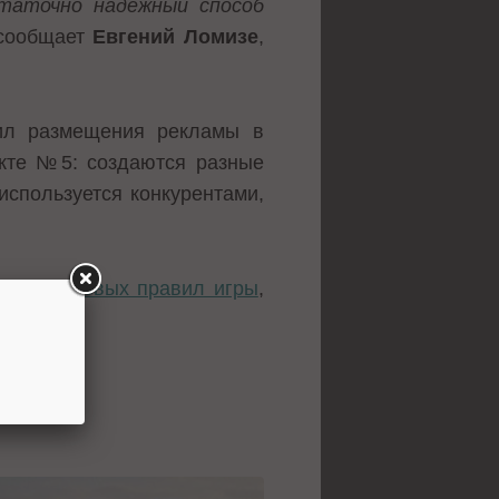
таточно надежный способ
 сообщает
Евгений Ломизе
,
ил размещения рекламы в
нкте №5: создаются разные
используется конкурентами,
здание новых правил игры
,