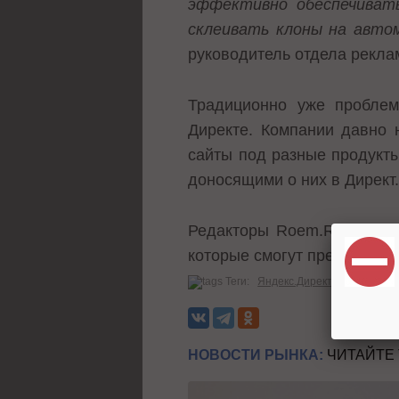
эффективно обеспечиват
склеивать клоны на авто
руководитель отдела рекла
Традиционно уже проблем
Директе
. Компании давно 
сайты под разные продукты
доносящими о них в Директ
Редакторы Roem.Ru полага
которые смогут препятство
Теги:
Яндекс.Директ
Объявлени
НОВОСТИ РЫНКА:
ЧИТАЙТЕ