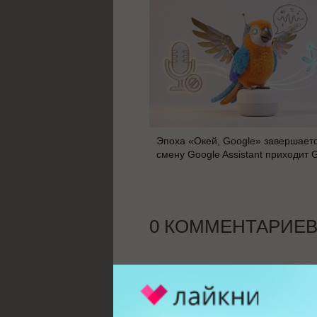
Эпоха «Окей, Google» завершаетс
смену Google Assistant приходит 
0 КОММЕНТАРИЕ