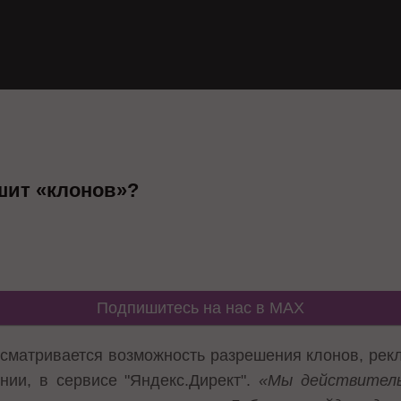
шит «клонов»?
Подпишитесь на нас в MAX
сматривается возможность разрешения клонов, рек
нии, в сервисе "Яндекс.Директ".
«Мы действитель