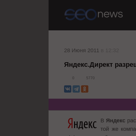
28 Июня 2011
в 12:32
Яндекс.Директ разре
0
5770
В
Яндекс
рас
той же компа